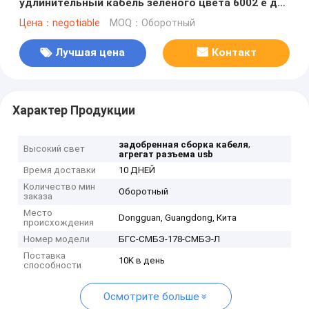
удлинительный кабель зеленого цвета 6002 е для
телевидения
Цена：negotiable
MOQ：Оборотный
Лучшая цена
Контакт
Характер Продукции
,
задобренная сборка кабеля
Высокий свет
агрегат разъема usb
Время доставки
10 ДНЕЙ
Количество мин
Оборотный
заказа
Место
Dongguan, Guangdong, Кита
происхождения
Номер модели
БГС-СМБЭ-178-СМБЭ-Л
Поставка
10K в день
способности
Осмотрите больше