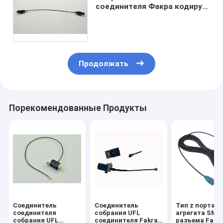
соединителя Факра кодируя
удлинительный кабель
зеленого цвета 6002 е для
телевидения
Продолжать
Порекомендованные Продукты
Соединитель
Соединитель
Тип z порта
соединителя
собрания UFL
агрегата SMB
собрания UFL
соединителя Fakra
разъема Fakr