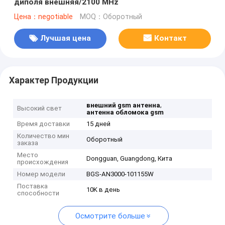
диполя внешняя/2100 MHz
Цена：negotiable
MOQ：Оборотный
Лучшая цена
Контакт
Характер Продукции
,
внешний gsm антенна
Высокий свет
антенна обломока gsm
Время доставки
15 дней
Количество мин
Оборотный
заказа
Место
Dongguan, Guangdong, Кита
происхождения
Номер модели
BGS-AN3000-101155W
Поставка
10K в день
способности
Осмотрите больше