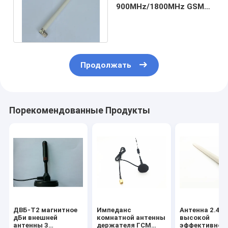
900MHz/1800MHz GSM
белого Monopole
диполя внешняя/2100
MHz
Продолжать
Порекомендованные Продукты
ДВБ-Т2 магнитное
Импеданс
Антенна 2.4Г 
дБи внешней
комнатной антенны
высокой
антенны 3
держателя ГСМ
эффективнос