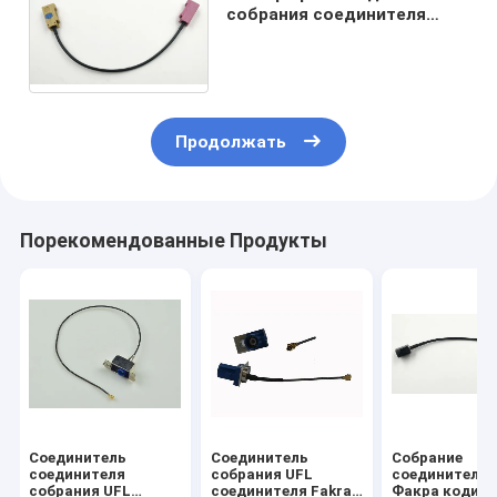
собрания соединителя
Факра кабеля РГ 178 к
женщине кода к СМБ
Факра
Продолжать
Порекомендованные Продукты
Соединитель
Соединитель
Собрание
соединителя
собрания UFL
соединителя 
собрания UFL
соединителя Fakra
Факра кодиру