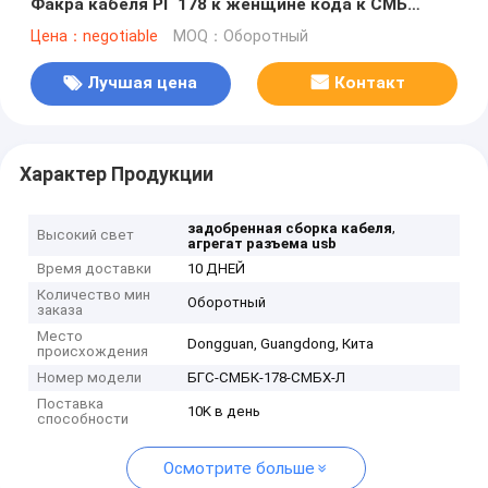
Факра кабеля РГ 178 к женщине кода к СМБ
Факра
Цена：negotiable
MOQ：Оборотный
Лучшая цена
Контакт
Характер Продукции
,
задобренная сборка кабеля
Высокий свет
агрегат разъема usb
Время доставки
10 ДНЕЙ
Количество мин
Оборотный
заказа
Место
Dongguan, Guangdong, Кита
происхождения
Номер модели
БГС-СМБК-178-СМБХ-Л
Поставка
10K в день
способности
Осмотрите больше