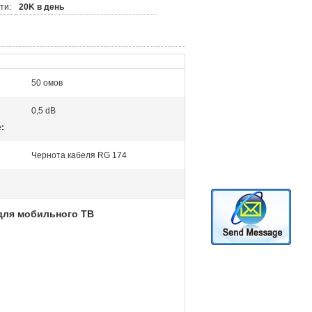
ти:
20K в день
:
50 омов
0,5 dB
:
Чернота кабеля RG 174
 для мобильного ТВ