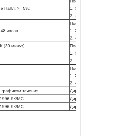
После 2 часов спасения
ие НаКл: >= 5%;
1. Отсутствие визуального повр
2. частота Тол.<>
После 2 часов спасения
 48 часов
1. Отсутствие визуального повр
2. частота Тол.<>
°К (30 минут)
После 2 часов спасения
1. Отсутствие визуального повр
2. частота Тол.<>
После 2 часов спасения
1. Отсутствие визуального повр
2. частота Тол.<>
с графиком течения
Директивное РоХС 2002/95/ЭК
 1996 ЛК/МС
Директивное РоХС 2006/122/ЭК
 1996 ЛК/МС
Директивное РоХС 2006/122/ЭК