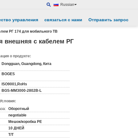
Russian
ество управления
связаться с нами
Отправить запрос
елем РГ 174 для мобильного ТВ
я внешняя с кабелем РГ
ция о продукте:
Dongguan, Guangdong, Кита
BOGES
ISO9001,RoHs
BGS-MM3000-2802B-L
 Условия:
аза:
Оборотный
negotiable
Мешок/коробка PE
10 ДНЕЙ
T/T