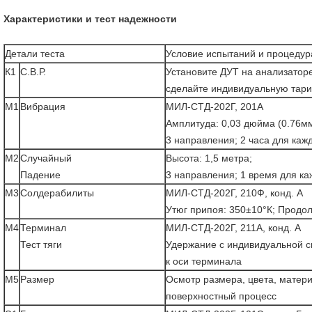
Характеристики и тест надежности
Детали теста
Условие испытаний и процедур
К1
С.В.Р.
Установите ДУТ на анализаторе
сделайте индивидуальную тарир
М1
Вибрация
МИЛ-СТД-202Г, 201А
Амплитуда: 0,03 дюйма (0.76мм)
3 направления; 2 часа для каж
М2
Случайный
Высота: 1,5 метра;
Падение
3 направления; 1 время для к
М3
Солдерабилиты
МИЛ-СТД-202Г, 210Ф, конд. А
Утюг припоя: 350±10°К; Продол
М4
Терминал
МИЛ-СТД-202Г, 211А, конд. А
Тест тяги
Удержание с индивидуальной 
к оси терминала
М5
Размер
Осмотр размера, цвета, матери
поверхностный процесс