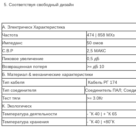
5. Соответствуя свободный дизайн
А. Электрическ Характеристика
Частота
474 | 858 МХз
Импеданс
50 омов
С.В.Р
2,5 МАКС
Пиковое увеличение
0,5 дБ
Возвращенная потеря
>= дБ 10
Б. Материал & механические характеристики
Тип кабеля
Кабель РГ 174
Тип соединителя
Соединитель ПАЛ; Соед
Тест тяги
>= 3.0Кг
К. Экологическ
Температура деятельности
- ˚К 40 | + ˚К 65
Температура хранения
- ˚К 40 | +80˚К