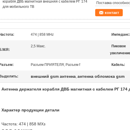
корабля ДВБ магнитная внешняя с кабелем РГ 174
Поставка способнос
для мобильного ТВ
контакт
Частота:
474 | 858 MHz
Импеданс
2,5 Макс.
Пиковое
S.W.R:
увеличение
Разъем:
Разъем ПРИЯТЕЛЯ; Разъем f
Кабель:
внешний gsm антенна
антенна обломока gsm
Выделить:
,
Антенна держателя корабля ДВБ магнитная с кабелем РГ 174
Характер продукции детали
Частота: 474 | 858 МХз