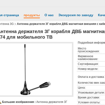
ая страница
продукты
О нас
Экскурсия по заводу
Кач
нтенна 3G
Антенна держателя 3Г корабля ДВБ магнитная внешняя с каб
Антенна держателя 3Г корабля ДВБ магнитна
174 для мобильного ТВ
Подробная информа
Место
происхождения:
Фирменное
наименование:
Сертификация:
Номер модели:
Оплата и доставка
Количество мин зак
Цена:
Упаковывая детали:
Время доставки:
Большие изображения :
Антенна держателя 3Г
Условия оплаты: