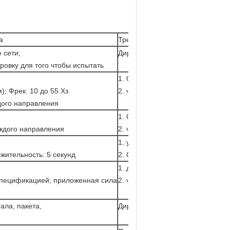
а
Требования
 сети;
Директивная спецификация ДУТ
овку для того чтобы испытать
1. Отсутствие визуального повр
; Фрек: 10 до 55 Хз
2. частота Тол.<>
дого направления
1. Отсутствие отделенных часте
аждого направления
2. частота Тол.<>
1. установленный на ПКБ
жительность: 5 секунд
2. Отсутствие визуального повр
1. директивная спецификация Д
спецификацией; приложенная сила
2. частота Тол.<>
ала, пакета,
Директивная спецификация ДУТ