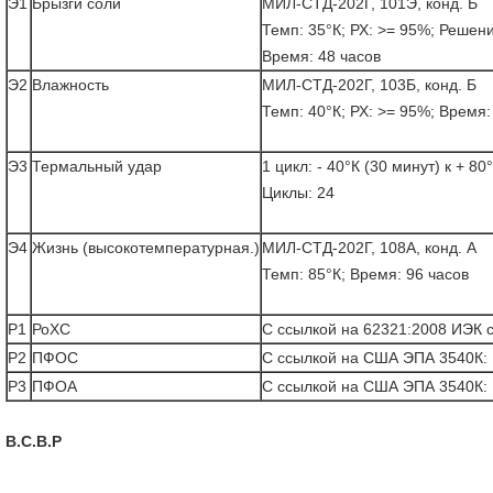
Э1
Брызги соли
МИЛ-СТД-202Г, 101Э, конд. Б
Темп: 35°К; РХ: >= 95%; Решен
Время: 48 часов
Э2
Влажность
МИЛ-СТД-202Г, 103Б, конд. Б
Темп: 40°К; РХ: >= 95%; Время:
Э3
Термальный удар
1 цикл: - 40°К (30 минут) к + 80
Циклы: 24
Э4
Жизнь (высокотемпературная.)
МИЛ-СТД-202Г, 108А, конд. А
Темп: 85°К; Время: 96 часов
Р1
РоХС
С ссылкой на 62321:2008 ИЭК 
Р2
ПФОС
С ссылкой на США ЭПА 3540К:
Р3
ПФОА
С ссылкой на США ЭПА 3540К:
В.С.В.Р