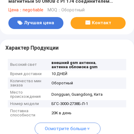
магнитный 50 ОМОВ с РГ174 соединителем
кабеля СМА
Цена：negotiable
MOQ：Оборотный
Лучшая цена
Контакт
Характер Продукции
,
внешний gsm антенна
Высокий свет
антенна обломока gsm
Время доставки
10 ДНЕЙ
Количество мин
Оборотный
заказа
Место
Dongguan, Guangdong, Кита
происхождения
Номер модели
БГС-3000-2738Б-Л-1
Поставка
20K в день
способности
Осмотрите больше