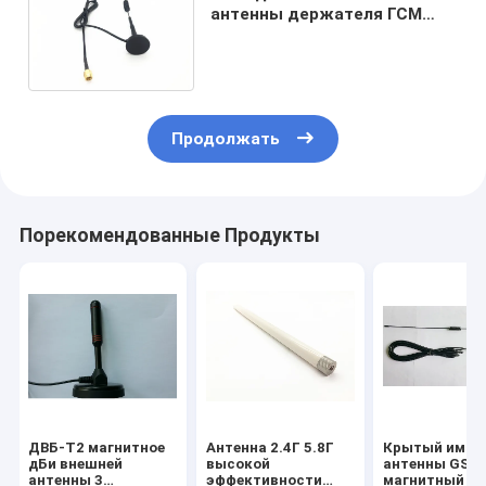
антенны держателя ГСМ
магнитный 50 ОМОВ с РГ174
соединителем кабеля СМА
Продолжать
Порекомендованные Продукты
ДВБ-Т2 магнитное
Антенна 2.4Г 5.8Г
Крытый импе
дБи внешней
высокой
антенны GSM
антенны 3
эффективности
магнитный М