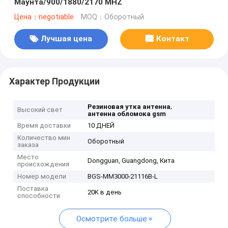
Маунта/900/1880/2170 MHZ
Цена：negotiable
MOQ：Оборотный
Лучшая цена
Контакт
Характер Продукции
,
Резиновая утка антенна
Высокий свет
антенна обломока gsm
Время доставки
10 ДНЕЙ
Количество мин
Оборотный
заказа
Место
Dongguan, Guangdong, Кита
происхождения
Номер модели
BGS-MM3000-21116B-L
Поставка
20K в день
способности
Осмотрите больше