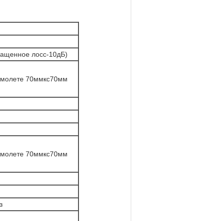
ращенное лосс-10дБ)
амолете 70ммкс70мм
амолете 70ммкс70мм
з