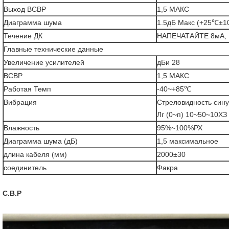
Выход ВСВР
1,5 МАКС
Диаграмма шума
1.5дБ Макс (+25℃±
Течение ДК
НАПЕЧАТАЙТЕ 8мА,
Главные технические данные
Увеличение усилителей
дБи 28
ВСВР
1,5 МАКС
Работая Темп
-40~+85℃
Вибрация
Стреловидность син
Лг (0~п) 10~50~10ХЗ
Влажность
95%~100%РХ
Диаграмма шума (дБ)
1,5 максимальное
длина кабеля (мм)
2000±30
соединитель
Факра
С.В.Р