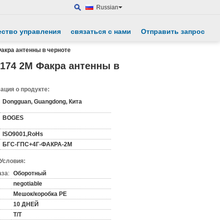
Russian
ество управления
связаться с нами
Отправить запрос
Факра антенны в черноте
Г174 2М Факра антенны в
ция о продукте:
Dongguan, Guangdong, Кита
BOGES
ISO9001,RoHs
БГС-ГПС+4Г-ФАКРА-2М
 Условия:
аза:
Оборотный
negotiable
Мешок/коробка PE
10 ДНЕЙ
T/T