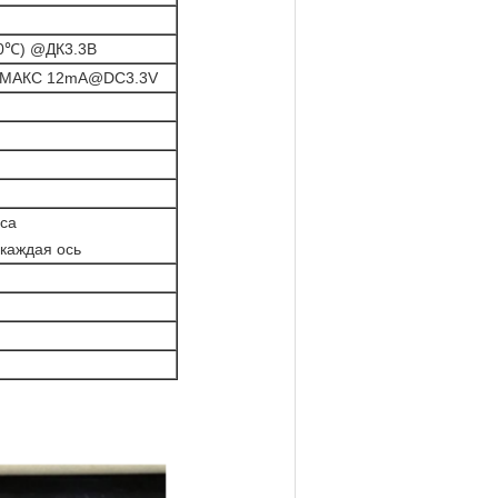
10℃) @ДК3.3В
 МАКС 12mA@DC3.3V
уса
 каждая ось