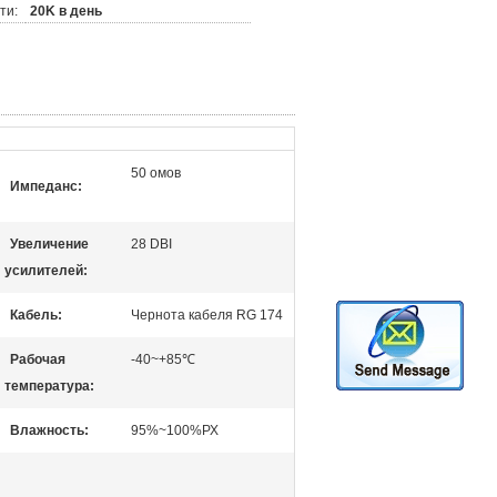
ти:
20K в день
50 омов
Импеданс:
Увеличение
28 DBI
усилителей:
Кабель:
Чернота кабеля RG 174
Рабочая
-40~+85℃
температура:
Влажность:
95%~100%РХ