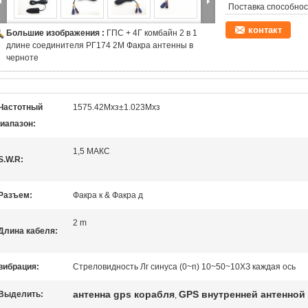
Поставка способнос
контакт
Большие изображения :
ГПС + 4Г комбайн 2 в 1
длине соединителя РГ174 2М Факра антенны в
черноте
Частотный
1575.42Мхз±1.023Мхз
иапазон:
1,5 МАКС
S.W.R:
Разъем:
Факра к & Факра д
2 m
Длина кабеля:
вибрация:
Стреловидность Лг синуса (0~п) 10~50~10ХЗ каждая ось
антенна gps корабля
GPS внутренней антенной
Выделить:
,