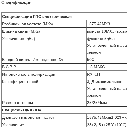
Спецификация
Спецификация ГПС электрическая
Разбивочная частота (МХз)
1575.42МХЗ
Ширина связи (МХз)
минута 10МХЗ (возв
Увеличение (дБи)
@зенитх 5дБик
Установленный на с
земном
Входной сигнал Импенденсе (Ω)
50Ω
В.С.В.Р
1,5 МАКС
Интенсивность поляризации
Р.Х.К.П
Коэффициент осей
3дБ максимальное
Установленный на с
земном
Размер антенны
25*25*4мм
Спецификация ЛНА
Диапазон изменения частот
1575.42Мхз±1.023Мх
Увеличение
28±2дБ (+25℃±10℃)