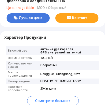
диапазона с соединителем ТНК
Цена：negotiable
MOQ：Оборотный
Лучшая цена
Контакт
Характер Продукции
,
антенна gps корабля
Высокий свет
GPS внутренней антенной
Время доставки
10 ДНЕЙ
Количество мин
Оборотный
заказа
Место
Dongguan, Guangdong, Кита
происхождения
Номер модели
БГС-ГПС+3Г+ВИФИ-ТНК-001
Поставка
20K в день
способности
Осмотрите больше