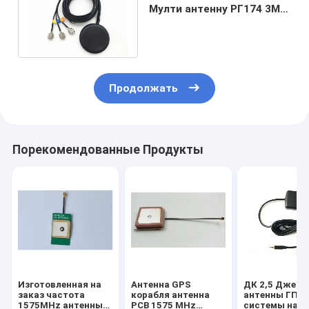
Мулти антенну РГ174 3М
диапазона с
соединителем ТНК
Продолжать
Порекомендованные Продукты
Изготовленная на
Антенна GPS
ДК 2,5 Джек
заказ частота
корабля антенна
антенны ГПС
1575MHz антенны
PCB 1575 MHz
системы нави