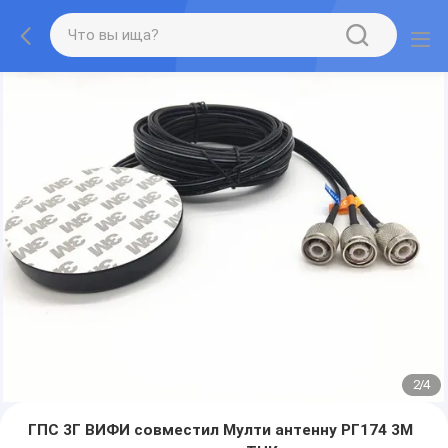
3
/
4
ГПС 3Г ВИФИ совместил Мулти антенну РГ174 3М