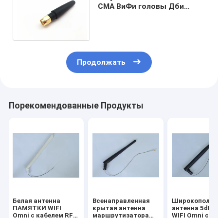
СМА ВиФи головы Дби
Омни дирекционный
прямой/3Г 824 до 2100 Мхз
Продолжать
Порекомендованные Продукты
Белая антенна
Всенаправленная
Широкополос
ПАМЯТКИ WIFI
крытая антенна
антенна 5dB 
Omni с кабелем RF
маршрутизатора
WIFI Omni с к