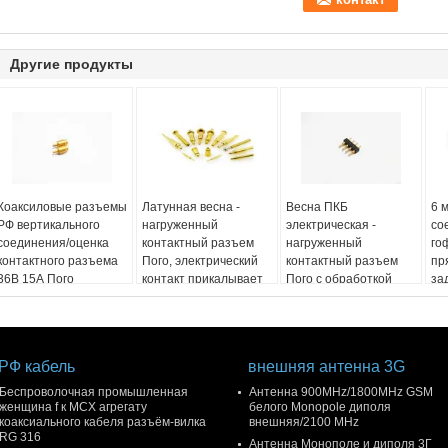
Другие продукты
Коаксиловые разъемы
Латунная весна -
Весна ПКБ
6 
РФ вертикального
нагруженный
электрическая -
со
соединения/оценка
контактный разъем
нагруженный
го
контактного разъема
Пого, электрический
контактный разъем
пр
36В 15А Пого
контакт прикалывает
Пого с обработкой
за
максимальная
1/3/6мм
провода весны ровной
со
настоящая
пр
дв
со
РФ кабель
внешняя антенна 3G
Беспроволочная промышленная
Антенна 900MHz/1800MHz GSM
женщина f к MCX агрегату
белого Monopole диполя
коаксиального кабеля разъём-вилка
внешняя/2100 MHz
RG 316
Антенна Монополе и диполя 3Г