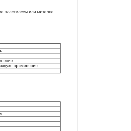
ара пластмассы или металла
ь
енение
воздухе применение
мм