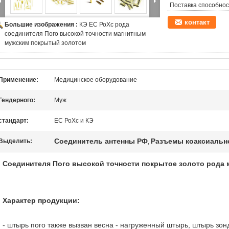
Поставка способнос
контакт
Большие изображения :
КЭ ЕС РоХс рода
соединителя Пого высокой точности магнитным
мужским покрытый золотом
Применение:
Медицинское оборудование
Гендерного:
Муж
стандарт:
ЕС РоХс и КЭ
Соединитель антенны РФ
Разъемы коаксиальн
Выделить:
,
Соединителя Пого высокой точности покрытое золото рода 
Характер продукции:
- штырь пого также вызван весна - нагруженный штырь, штырь зон