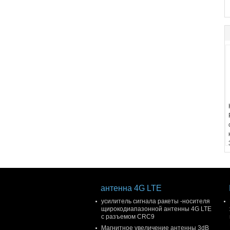
антенна 4G LTE
усилитель сигнала ракеты -носителя
щирокодиапазонной антенны 4G LTE
с разъемом CRC9
Магнитное увеличение антенны 3dB