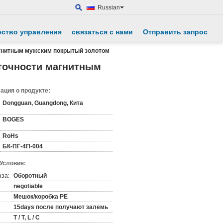
Russian
ество управления
связаться с нами
Отправить запрос
агнитным мужским покрытый золотом
 точности магнитным
ция о продукте:
Dongguan, Guangdong, Кита
BOGES
RoHs
БК-ПГ-4П-004
 Условия:
аза:
Оборотный
negotiable
Мешок/коробка PE
15days после получают залемь
T / T, L / C