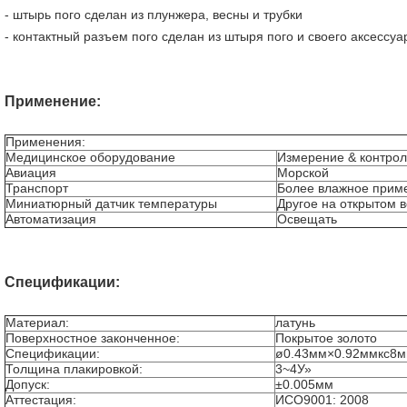
- штырь пого сделан из плунжера, весны и трубки
- контактный разъем пого сделан из штыря пого и своего аксессу
Применение:
Применения:
Медицинское оборудование
Измерение & контрол
Авиация
Морской
Транспорт
Более влажное прим
Миниатюрный датчик температуры
Другое на открытом 
Автоматизация
Освещать
Спецификации:
Материал:
латунь
Поверхностное законченное:
Покрытое золото
Спецификации:
ø0.43мм×0.92ммкс8
Толщина плакировкой:
3~4У»
Допуск:
±0.005мм
Аттестация:
ИСО9001: 2008