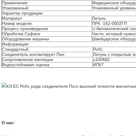
Применения:
Медицинское оборуд
Упакованный:
Упакованный уровень
Характер продукции:
Материал
Латунь
Номер модели:
ПРК -162-0002ГП
Процесс произведения
Автоматический то
1)
Обработка Суфасе
Части, который нужно
Оборудование машины
Швейцарское оборуд
Информация:
Стандартный
РоХс
Соединитель контактирует Пин
Латунь с покрытым з
Сопротивление изоляции
≥100МΩ
Водоустойчивая оценка
ИП67
О нас: