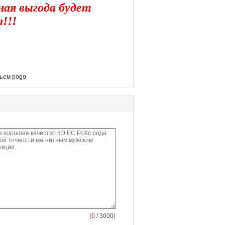
ная выгода будет
!!!
ъем pogo
(
0
/ 3000)