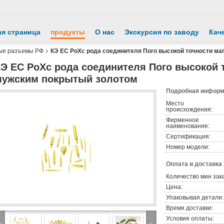
ая страница
продукты
О нас
Экскурсия по заводу
Кач
ые разъемы РФ
КЭ ЕС РоХс рода соединителя Пого высокой точности м
КЭ ЕС РоХс рода соединителя Пого высокой
мужским покрытый золотом
Подробная информа
Место
происхождения:
Фирменное
наименование:
Сертификация:
Номер модели:
Оплата и доставка
Количество мин зак
Цена:
Упаковывая детали:
Время доставки:
Условия оплаты: