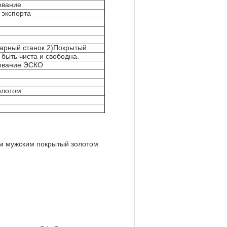
ование
 экспорта
карный станок 2)Покрытый
 быть чиста и свободна.
ование ЭСКО
олотом