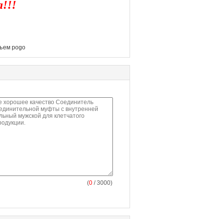
!!!
ъем pogo
(
0
/ 3000)