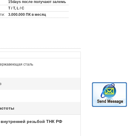
15days после получают залемь
T / T, L / C
ти:
3.000.000 ПК в месяц
нержавеющая сталь
з
астоты
 внутренней резьбой ТНК РФ