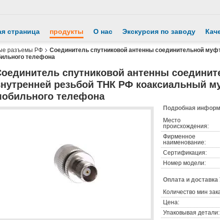
ая страница
продукты
О нас
Экскурсия по заводу
Кач
ые разъемы РФ
Соединитель спутниковой антенны соединительной муфт
бильного телефона
Соединитель спутниковой антенны соедини
внутренней резьбой ТНК РФ коаксиальный му
мобильного телефона
Подробная информа
Место
происхождения:
Фирменное
наименование:
Сертификация:
Номер модели:
Оплата и доставка
Количество мин зак
Цена:
Упаковывая детали: