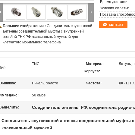
Время доставки:
Условия оплаты:
Поставка способнос
контакт
Большие изображения :
Соединитель спутниковой
антенны соединительной муфты с внутренней
резьбой ТНК РФ коаксиальный мужской для
клетчатого мобильного телефона
TNC
Материал
Латунь, 
Тип:
корпуса:
Обшивка:
Никель, золото
Частота:
ДК -11 ГХ
Импеданс:
50 омов
Соединитель антенны РФ
соединитель радиоч
Выделить:
,
Соединитель спутниковой антенны соединительной муфты с
коаксиальный мужской