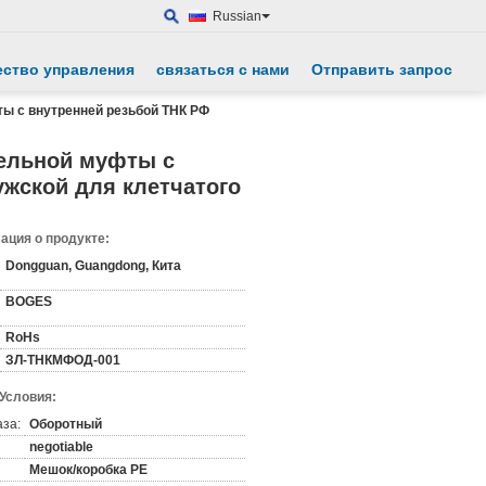
Russian
ество управления
связаться с нами
Отправить запрос
ы с внутренней резьбой ТНК РФ
тельной муфты с
жской для клетчатого
ция о продукте:
Dongguan, Guangdong, Кита
BOGES
RoHs
ЗЛ-ТНКМФОД-001
 Условия:
аза:
Оборотный
negotiable
Мешок/коробка PE