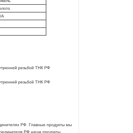
икель
олото
/А
единителях РФ. Главные продукты мы
соединителя РФ наши продукты