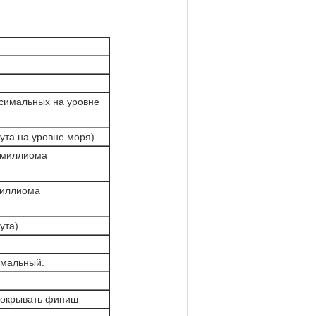
симальных на уровне
ута на уровне моря)
5 миллиома
миллиома
ута)
имальный.
окрывать финиш